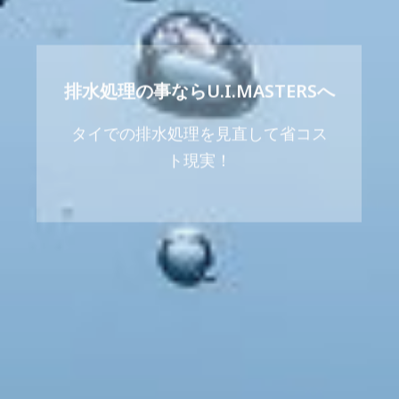
排水処理の事ならU.I.MASTERSへ
タイでの排水処理を見直して省コス
ト現実！